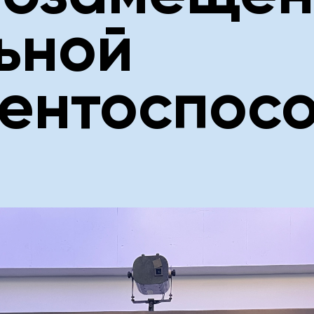
ьной
ентоспос