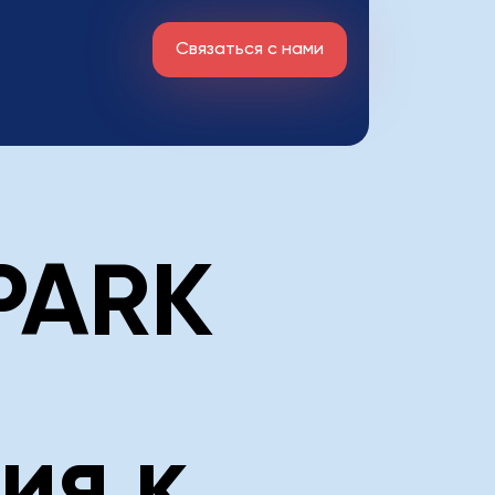
Связаться с нами
PARK
ия к