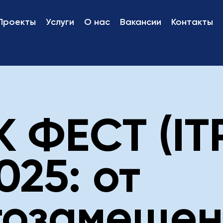
Проекты
Услуги
О нас
Вакансии
Контакты
 ФЕСТ (IT
025: от
озамещен