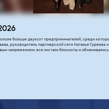
2026
ополе больше двухсот предпринимателей, среди которы
ева, руководитель партнерской сети Наталья Гуреева и
овым напряжением: все листали блокноты и обменивалис
емой менеджмента в эпоху ИИ: он разложил по этапам, ка
ступили Олег Петренко с темой брендинга, Илья Колесни
овые территории с реальными цифрами и рисками, а так
иф, что ИИ - это далёкое будущее. Отдельный ритм зада
тин Макаров и представитель «Сколково» Денис Эпп гово
 Ключевой блок про искусственный интеллект растянулся
быстрой окупаемости.
иками этого бизнес-диалога: мы плотно поработали в кул
предпринимателей и нашли перспективных потенциальных 
. Самое важное - мы в очередной раз убедились, что в
т становится драйвером роста, абсолютно верна. Когда 