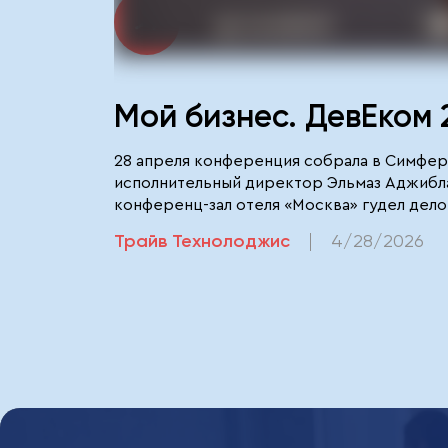
Мой бизнес. ДевЕком 
28 апреля конференция собрала в Симфер
исполнительный директор Эльмаз Аджибла
конференц-зал отеля «Москва» гудел дел
Главной звездой стал Михаил Алистер с т
Трайв Технолоджис
4/28/2026
ежечасного участия владельца. Следом вы
Алёна Потапчук рассказала о выходе на н
Норкин, которые окончательно развеяли м
ИТ-отрасли - президент «Руссофта» Вален
теперь цифровые решения касаются всех.
дорожную карту с конкретными точками 
Наша команда стала полноправными участн
дискуссиях, познакомились с десятками 
реализованные проекты пришлись по вкусу
Технолоджис», где искусственный интеллек