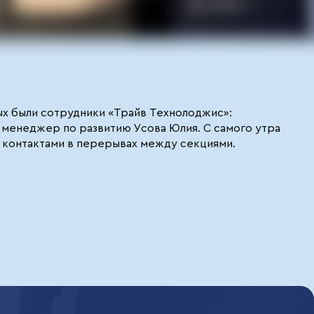
х были сотрудники «Трайв Технолоджис»:
 менеджер по развитию Усова Юлия. С самого утра
ь контактами в перерывах между секциями.
к построить бизнес, который масштабируется без
ков с докладом об управлении маркетингом в 2026 году,
же юрист Владимир Халаимов и строитель Алексей
вала параллельная программа в малом зале, где лидеры
рили с владельцами классического бизнеса о том, что
 на несколько часовов - тему раскрыли как пошаговую
уарах, задавали вопросы спикерам в панельных
клиентов, которым наш опыт с ИИ-разработкой и
ыбранная траектория развития компании «Трайв
вокруг так много тех, кто только подступается к