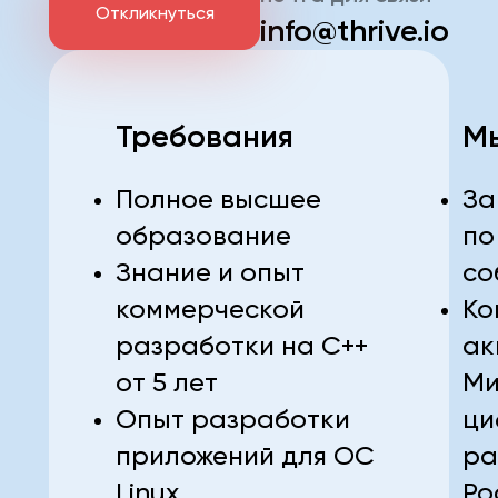
Откликнуться
info@thrive.io
Требования
М
Полное высшее
За
образование
по
Знание и опыт
со
коммерческой
Ко
разработки на С++
ак
от 5 лет
Ми
Опыт разработки
ци
приложений для ОС
ра
Linux
Ро