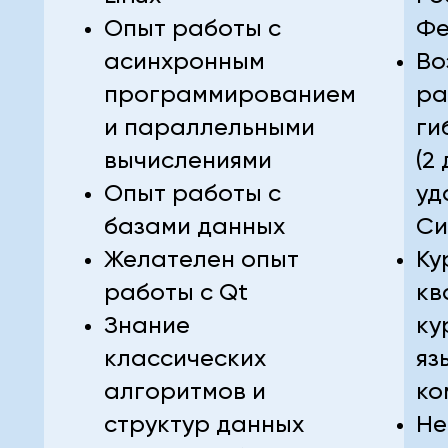
Опыт работы с
Фе
асинхронным
Во
программированием
ра
и параллельными
ги
вычислениями
(2
Опыт работы с
уд
базами данных
Си
Желателен опыт
Ку
работы с Qt
кв
Знание
ку
классических
яз
алгоритмов и
ко
структур данных
Не