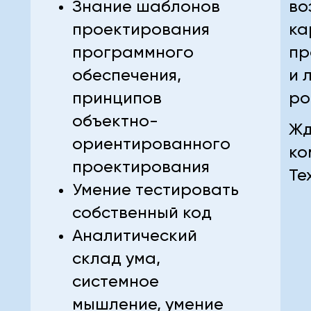
Знание шаблонов
во
проектирования
ка
программного
пр
обеспечения,
и 
принципов
ро
объектно-
Жд
ориентированного
ко
проектирования
Те
Умение тестировать
собственный код
Аналитический
склад ума,
системное
мышление, умение